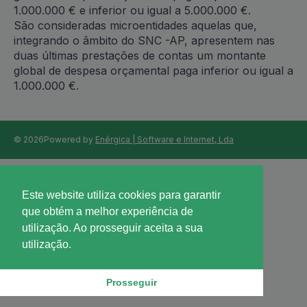
1.000.000 € e inferior ou igual a 5.000.000 €.
São consideradas microentidades aquelas que,
integrando o âmbito do SNC -AP, apresentem nas
duas últimas prestações de contas um montante
global de despesa orçamental paga inferior ou igual a
1.000.000 €.
© 2026
Powered by
Enérgica | Software e Internet, Lda
Este website utiliza cookies para garantir
que obtém a melhor experiência de
utilização. Ao prosseguir aceita a sua
utilização.
Prosseguir