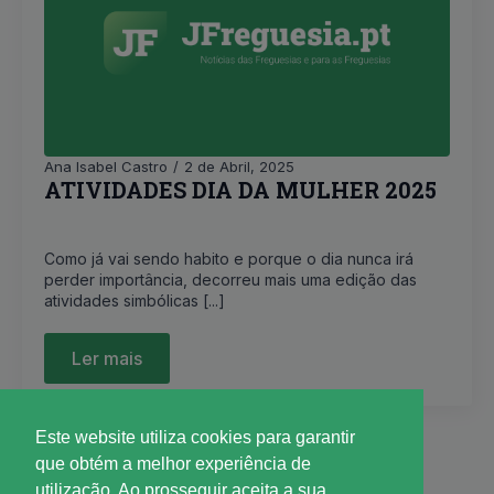
Ana Isabel Castro
2 de Abril, 2025
ATIVIDADES DIA DA MULHER 2025
Como já vai sendo habito e porque o dia nunca irá
perder importância, decorreu mais uma edição das
atividades simbólicas [...]
Ler mais
Este website utiliza cookies para garantir
que obtém a melhor experiência de
1
2
3
…
28
Seguinte »
utilização. Ao prosseguir aceita a sua