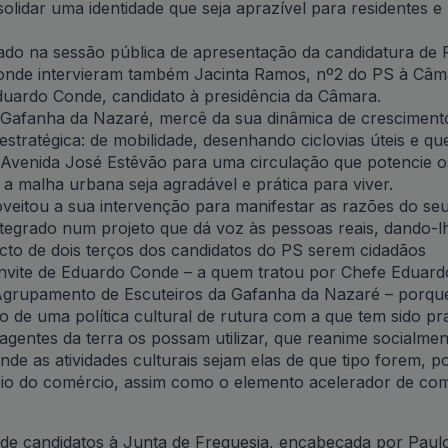
lidar uma identidade que seja aprazível para residentes e
lado na sessão pública de apresentação da candidatura de 
 onde intervieram também Jacinta Ramos, nº2 do PS à Câm
Eduardo Conde, candidato à presidência da Câmara.
a Gafanha da Nazaré, mercê da sua dinâmica de crescimen
stratégica: de mobilidade, desenhando ciclovias úteis e qu
a Avenida José Estêvão para uma circulação que potencie o
 a malha urbana seja agradável e prática para viver.
veitou a sua intervenção para manifestar as razões do se
ntegrado num projeto que dá voz às pessoas reais, dando-l
to de dois terços dos candidatos do PS serem cidadãos
onvite de Eduardo Conde – a quem tratou por Chefe Eduard
Agrupamento de Escuteiros da Gafanha da Nazaré – porque
 de uma política cultural de rutura com a que tem sido pra
gentes da terra os possam utilizar, que reanime socialmen
e as atividades culturais sejam elas de que tipo forem, 
oio do comércio, assim como o elemento acelerador de co
 de candidatos à Junta de Freguesia, encabeçada por Paulo