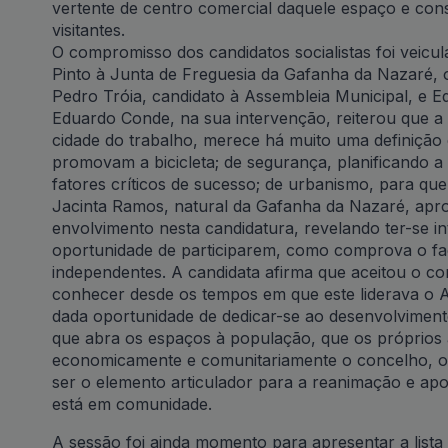
vertente de centro comercial daquele espaço e conso
visitantes.
O compromisso dos candidatos socialistas foi veicu
Pinto à Junta de Freguesia da Gafanha da Nazaré,
Pedro Tróia, candidato à Assembleia Municipal, e 
Eduardo Conde, na sua intervenção, reiterou que 
cidade do trabalho, merece há muito uma definição e
promovam a bicicleta; de segurança, planificando 
fatores críticos de sucesso; de urbanismo, para que
Jacinta Ramos, natural da Gafanha da Nazaré, apro
envolvimento nesta candidatura, revelando ter-se i
oportunidade de participarem, como comprova o fac
independentes. A candidata afirma que aceitou o c
conhecer desde os tempos em que este liderava o 
dada oportunidade de dedicar-se ao desenvolvimento
que abra os espaços à população, que os próprios a
economicamente e comunitariamente o concelho, ond
ser o elemento articulador para a reanimação e ap
está em comunidade.
A sessão foi ainda momento para apresentar a lista