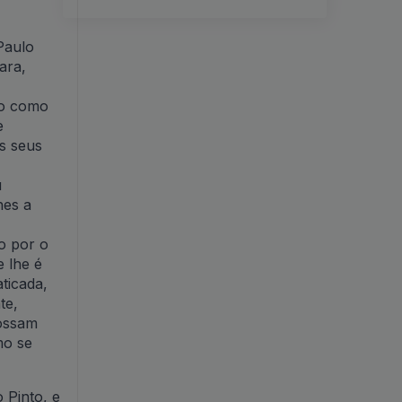
Paulo
ara,
to como
e
s seus
u
hes a
o por o
 lhe é
ticada,
te,
possam
mo se
 Pinto, e