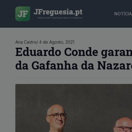
NOTÍCIA
Ana Castro
/ 
4 de Agosto, 2021
Eduardo Conde garant
da Gafanha da Naza