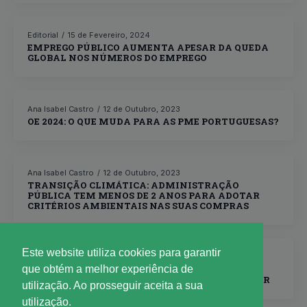
Editorial
15 de Fevereiro, 2024
EMPREGO PÚBLICO AUMENTA APESAR DA QUEDA
GLOBAL NOS NÚMEROS DO EMPREGO
Ana Isabel Castro
12 de Outubro, 2023
OE 2024: O QUE MUDA PARA AS PME PORTUGUESAS?
Ana Isabel Castro
12 de Outubro, 2023
TRANSIÇÃO CLIMÁTICA: ADMINISTRAÇÃO
PÚBLICA TEM MENOS DE 2 ANOS PARA ADOTAR
CRITÉRIOS AMBIENTAIS NAS SUAS COMPRAS
Este website utiliza cookies para garantir
Ana Isabel Castro
12 de Outubro, 2023
que obtém a melhor experiência de
CORTES NAS AJUDAS DE CUSTO E SUBSÍDIO DE
TRANSPORTE NA FUNÇÃO PUBLICA VÃO ACABAR
utilização. Ao prosseguir aceita a sua
utilização.