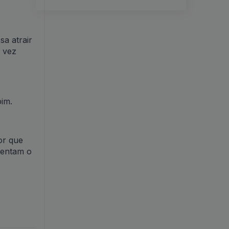
sa atrair
 vez
bim.
or que
sentam o