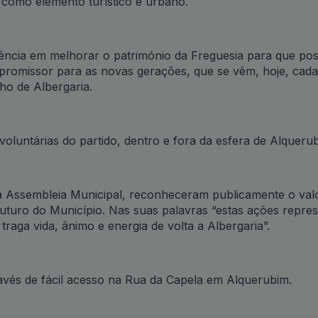
 como elemento turístico e urbano.
gência em melhorar o património da Freguesia para que pos
promissor para as novas gerações, que se vêm, hoje, cada
ho de Albergaria.
voluntárias do partido, dentro e fora da esfera de Alqueru
a Assembleia Municipal, reconheceram publicamente o val
futuro do Município. Nas suas palavras “estas ações repre
traga vida, ânimo e energia de volta a Albergaria”.
avés de fácil acesso na Rua da Capela em Alquerubim.